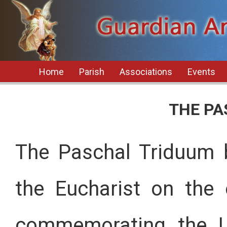
Home
Parish
Associations
Events
THE PA
The Paschal Triduum b
the Eucharist on the
commemorating the L